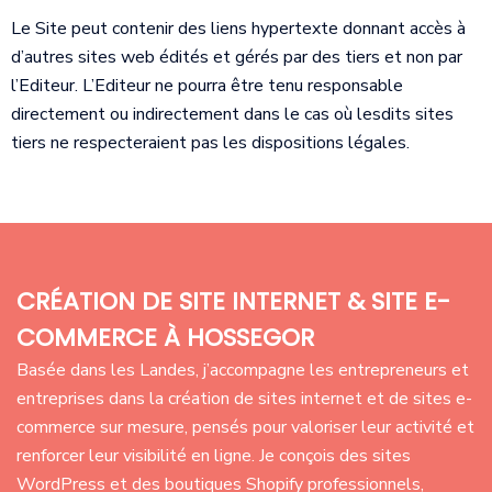
Le Site peut contenir des liens hypertexte donnant accès à
d’autres sites web édités et gérés par des tiers et non par
l’Editeur. L’Editeur ne pourra être tenu responsable
directement ou indirectement dans le cas où lesdits sites
tiers ne respecteraient pas les dispositions légales.
CRÉATION DE SITE INTERNET & SITE E-
COMMERCE À HOSSEGOR
Basée dans les Landes, j’accompagne les entrepreneurs et
entreprises dans la création de sites internet et de sites e-
commerce sur mesure, pensés pour valoriser leur activité et
renforcer leur visibilité en ligne. Je conçois des sites
WordPress et des boutiques Shopify professionnels,