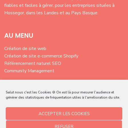
fiables et faciles à gérer, pour les entreprises situées à
Hossegor, dans les Landes et au Pays Basque.
AU MENU
Création de site web
Création de site e-commerce Shopify
Référencement naturel SEO
Community Management
CONTACT – CHARLOTTE GUY
Salut nous c'est les Cookies 🍪 On est là pour mesurer l'audience et
générer des statistiques de fréquentation utiles à l'amélioration du site.
Hossegor, Landes | France
0667876724
ACCEPTER LES COOKIES
hello@charlotteguy.fr
REFUSER